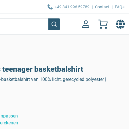
+49 341 996 59789
|
Contact
|
FAQs
teenager basketbalshirt
-basketbalshirt van 100% licht, gerecycled polyester |
anpassen
berekenen