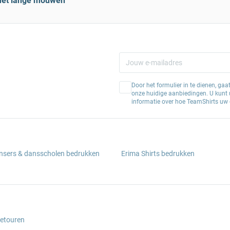
et lange mouwen
Door het formulier in te dienen, ga
onze huidige aanbiedingen. U kunt u
informatie over hoe TeamShirts uw 
ansers & dansscholen bedrukken
Erima Shirts bedrukken
retouren