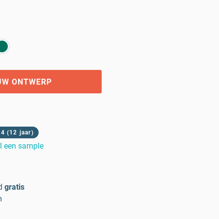
UW ONTWERP
4 (12 jaar)
l een sample
d
gratis
m