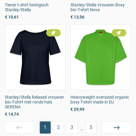
Tiener t-shirt biologisch
Stanley/Stella Vrouwen Boxy
Stanley/Stella
bio-T-shirt Nova
€ 10,61
€ 13,56
Stanley/Stella Relaxed vrouwen
Heavyweight oversized organic
bio-T-shirt met ronde hals
boxy T-shirt made in EU
SERENA
€ 29,99
€ 14,74
1
2
3
5
…