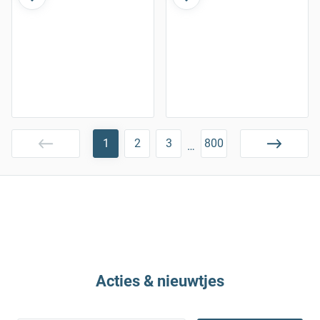
1
2
3
800
…
Acties & nieuwtjes