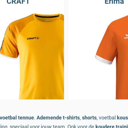
CRAFT
Erima
voetbal tennue
.
Ademende t-shirts
,
shorts
, voetbal
kous
ing, speciaal voor jouw team. Ook voor de
koudere train