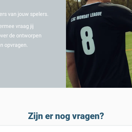
rs van jouw spelers.
rmee vraag jij
over de ontworpen
en opvragen.
Zijn er nog vragen?