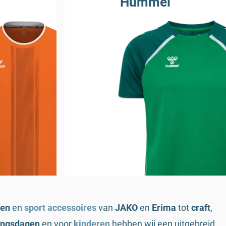
Hummel
en
en
sport accessoires
van
JAKO
en
Erima
tot
craft
,
ingsdagen
en voor
kinderen
hebben wij een uitgebreid