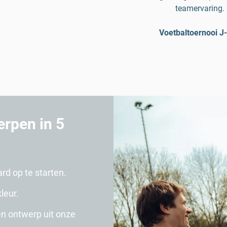
teamervaring.
Voetbaltoernooi J
erpen in 5
rd op te starten.
leur.
een ontwerp uit onze