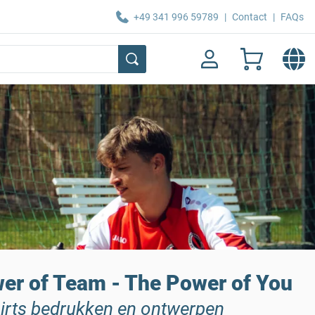
+49 341 996 59789
|
Contact
|
FAQs
er of Team - The Power of You
irts bedrukken en ontwerpen