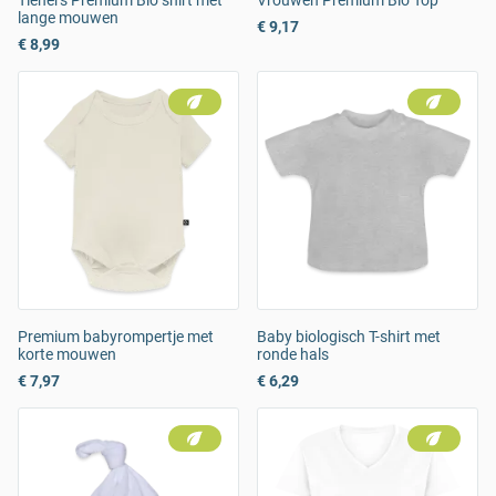
Tieners Premium Bio shirt met
Vrouwen Premium Bio Top
lange mouwen
€ 9,17
€ 8,99
Premium babyrompertje met
Baby biologisch T-shirt met
korte mouwen
ronde hals
€ 7,97
€ 6,29