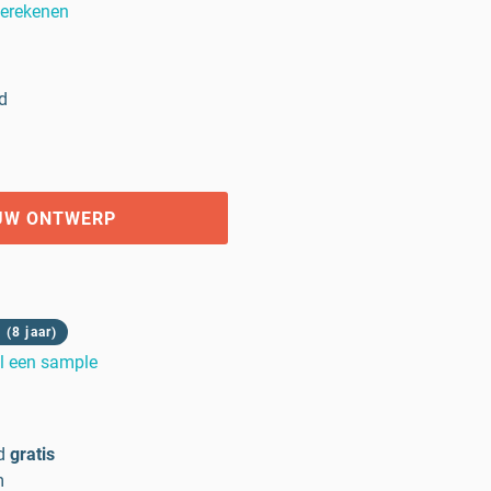
berekenen
d
UW ONTWERP
(8 jaar)
l een sample
d
gratis
m