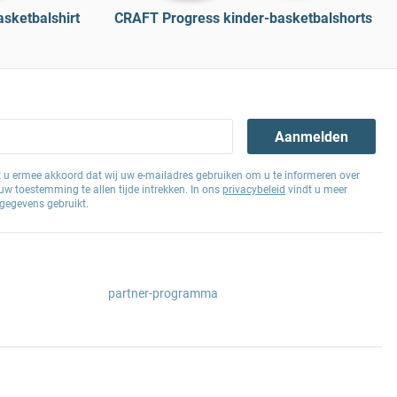
sketbalshirt
CRAFT Progress kinder-basketbalshorts
Aanmelden
at u ermee akkoord dat wij uw e-mailadres gebruiken om u te informeren over
w toestemming te allen tijde intrekken. In ons
privacybeleid
vindt u meer
gegevens gebruikt.
partner-programma