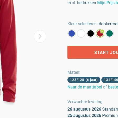
excl. bedrukken
Mijn Prijs 
Kleur selecteren:
donkerroo
START JO
Maten
:
122/128 (6 jaar)
134/140 
Naar de maattabel
of
beste
Verwachte levering
26 augustus 2026
Standar
25 augustus 2026
Premiu