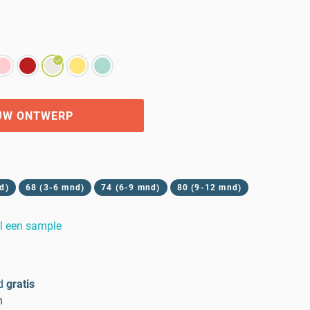
UW ONTWERP
d)
68 (3-6 mnd)
74 (6-9 mnd)
80 (9-12 mnd)
l een sample
d
gratis
m