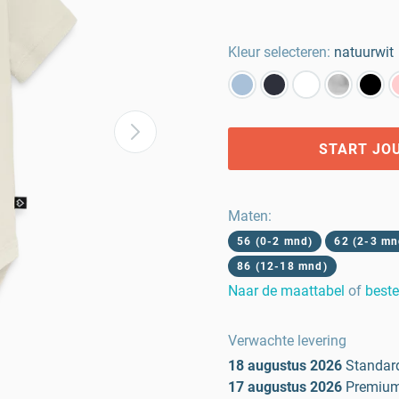
Kleur selecteren:
natuurwit
START JO
Maten
:
56 (0-2 mnd)
62 (2-3 mn
86 (12-18 mnd)
Naar de maattabel
of
beste
Verwachte levering
18 augustus 2026
Standar
17 augustus 2026
Premiu