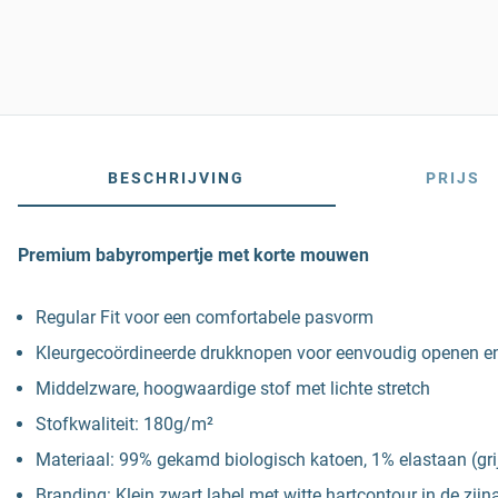
BESCHRIJVING
PRIJS
Premium babyrompertje met korte mouwen
Regular Fit voor een comfortabele pasvorm
Kleurgecoördineerde drukknopen voor eenvoudig openen en
Middelzware, hoogwaardige stof met lichte stretch
Stofkwaliteit: 180g/m²
Materiaal: 99% gekamd biologisch katoen, 1% elastaan (gri
Branding: Klein zwart label met witte hartcontour in de zij