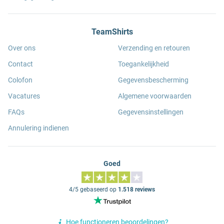
TeamShirts
Over ons
Verzending en retouren
Contact
Toegankelijkheid
Colofon
Gegevensbescherming
Vacatures
Algemene voorwaarden
FAQs
Gegevensinstellingen
Annulering indienen
Goed
4/5 gebaseerd op
1.518 reviews
Hoe functioneren beoordelingen?