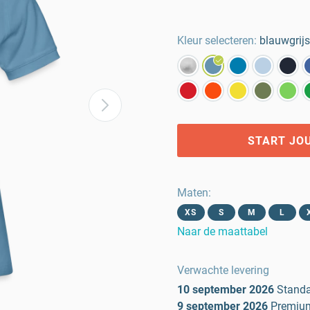
Kleur selecteren:
blauwgrijs
START JO
Maten
:
XS
S
M
L
Naar de maattabel
Verwachte levering
10 september 2026
Stand
9 september 2026
Premiu