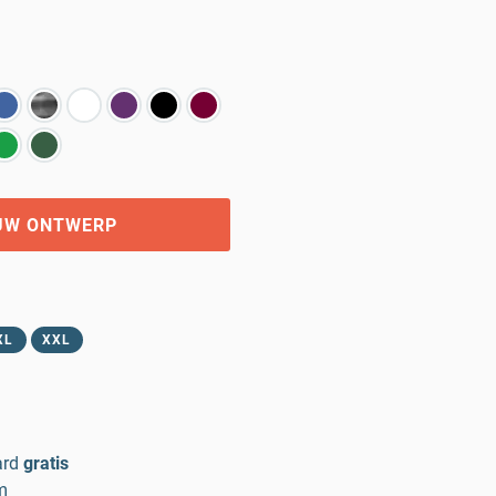
UW ONTWERP
XL
XXL
ard
gratis
m