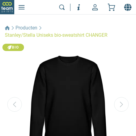
Producten
Stanley/Stella Uniseks bio-sweatshirt CHANGER
BIO