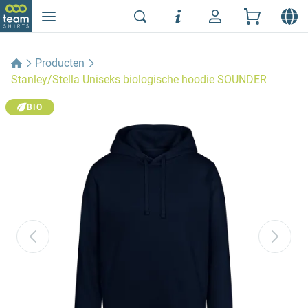
Producten
Stanley/Stella Uniseks biologische hoodie SOUNDER
BIO