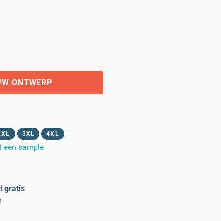
UW ONTWERP
XXL
3XL
4XL
l een sample
d
gratis
m