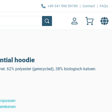
+49 341 996 59789
|
Contact
|
FAQs
tial hoodie
t. 62% polyester (gerecycled), 38% biologisch katoen.
anpassen
berekenen