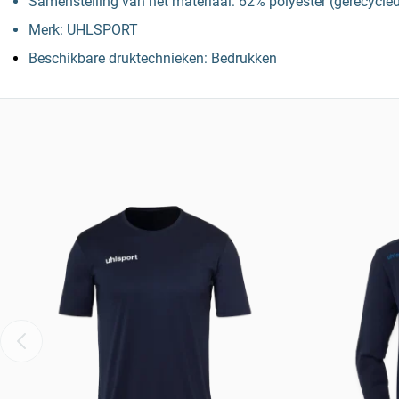
Samenstelling van het materiaal: 62% polyester (gerecycle
Merk: UHLSPORT
Beschikbare druktechnieken: Bedrukken