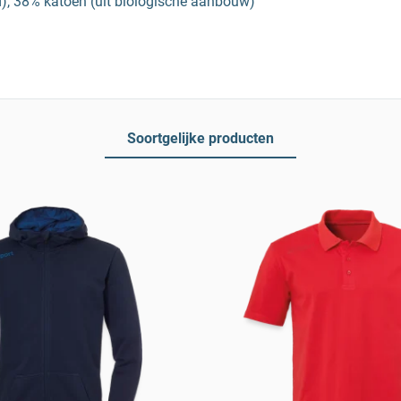
d), 38% katoen (uit biologische aanbouw)
Soortgelijke producten