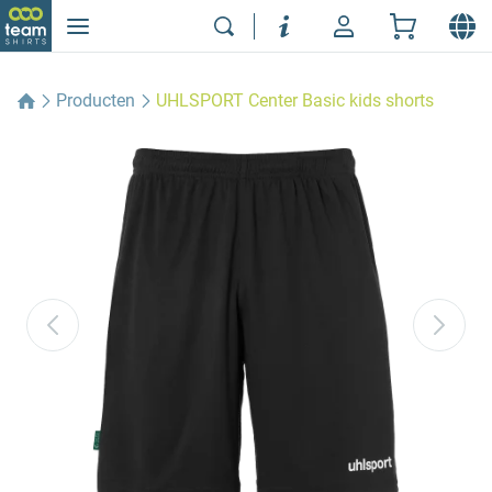
Producten
UHLSPORT Center Basic kids shorts