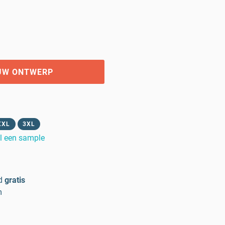
UW ONTWERP
XXL
3XL
l een sample
d
gratis
m