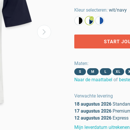
Kleur selecteren:
wit/navy
START JO
Maten
:
S
M
L
XL
Naar de maattabel
of
beste
Verwachte levering
18 augustus 2026
Standar
17 augustus 2026
Premiu
12 augustus 2026
Express
Mijn leverdatum uitrekenen