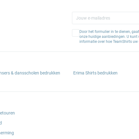
Door het formulier in te dienen, ga
onze huidige aanbiedingen. U kunt u
informatie over hoe TeamShirts uw 
ansers & dansscholen bedrukken
Erima Shirts bedrukken
retouren
d
herming