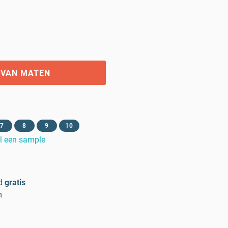
 VAN MATEN
7
8
9
10
l een sample
d
gratis
m