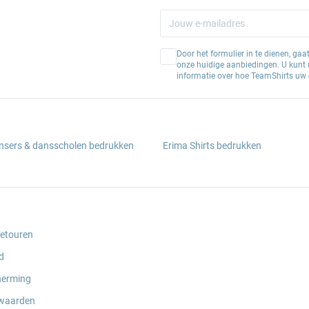
Door het formulier in te dienen, ga
onze huidige aanbiedingen. U kunt u
informatie over hoe TeamShirts uw 
ansers & dansscholen bedrukken
Erima Shirts bedrukken
retouren
d
herming
waarden