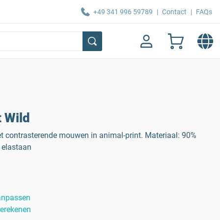
+49 341 996 59789
|
Contact
|
FAQs
 Wild
t contrasterende mouwen in animal-print. Materiaal: 90%
 elastaan
anpassen
berekenen