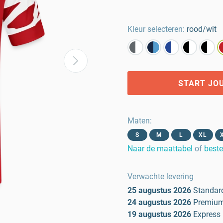
Kleur selecteren:
rood/wit
START JO
Maten
:
S
M
L
XL
Naar de maattabel
of
beste
Verwachte levering
25 augustus 2026
Standar
24 augustus 2026
Premiu
19 augustus 2026
Express