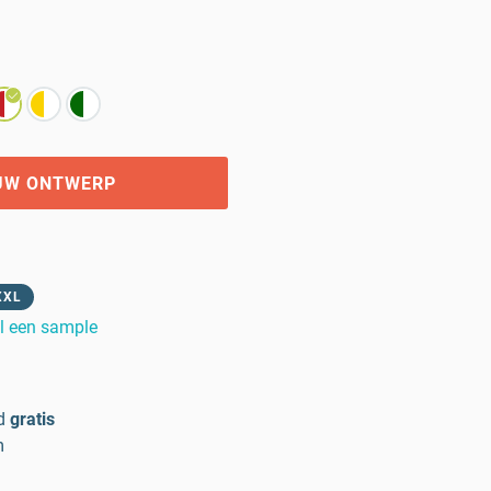
UW ONTWERP
XXL
l een sample
d
gratis
m