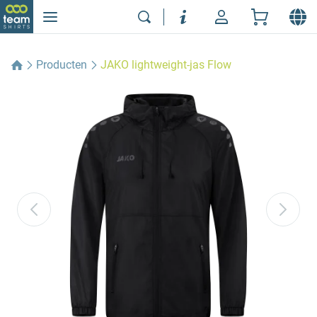
Producten
JAKO lightweight-jas Flow