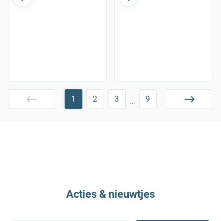
1
2
3
9
…
Acties & nieuwtjes