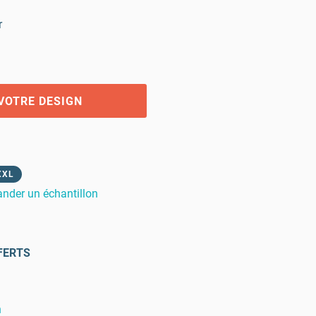
r
VOTRE DESIGN
XXL
der un échantillon
FERTS
n