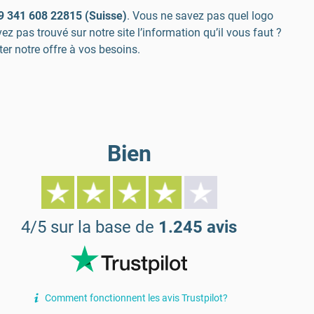
9 341 608 22815 (Suisse)
. Vous ne savez pas quel logo
pas trouvé sur notre site l’information qu’il vous faut ?
r notre offre à vos besoins.
Bien
passé
Bi
s commandés et arrivés plus tôt que prévu 👌🏽
Les 
4/5 sur la base de
1.245 avis
que s
Lori
Comment fonctionnent les avis Trustpilot?