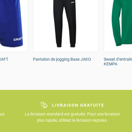
CRAFT
Pantalon de jogging Base JAKO
Sweat d’entraî
KEMPA
LIVRAISON GRATUITE
ous
La livraison standard est gratuite. Pour une livraison
plus rapide, utilisez la livraison express.