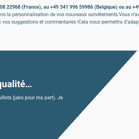
08 22968 (France), au +49 341 996 59986 (Belgique) ou au +4
ns la personnalisation de vos nouveaux survêtements.Vous n’avez 
 vos suggestions et commentaires !Cela nous permettra d’adapte
qualité…
Tout s’est bien 
illots (jako pour ma part). Je
Tout s’est bien passé, 2 t-shirt
Nathan Hertogs