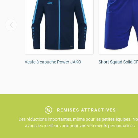
Veste à capuche Power JAKO
Short Squad Solid 
REMISES ATTRACTIVES
Des réductions importantes, même pour les petites équipes. N
avons les meilleurs prix pour vos vêtements personnalisés.