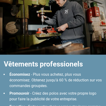
Vêtements professionels
Économisez
- Plus vous achetez, plus vous
économisez. Obtenez jusqu'à 60 % de réduction sur vos
commandes groupées.
Promouvoir
- Créez des polos avec votre propre logo
pour faire la publicité de votre entreprise.