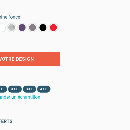
ine foncé
VOTRE DESIGN
XL
XXL
3XL
4XL
der un échantillon
FERTS