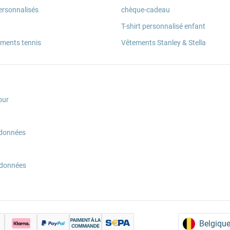
ersonnalisés
chèque-cadeau
T-shirt personnalisé enfant
ements tennis
Vêtements Stanley & Stella
our
 données
 données
Belgique