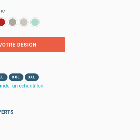
nc
VOTRE DESIGN
XL
XXL
3XL
der un échantillon
FERTS
n