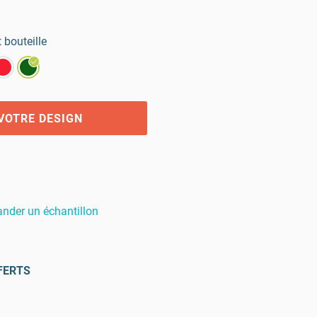
t bouteille
VOTRE DESIGN
der un échantillon
FERTS