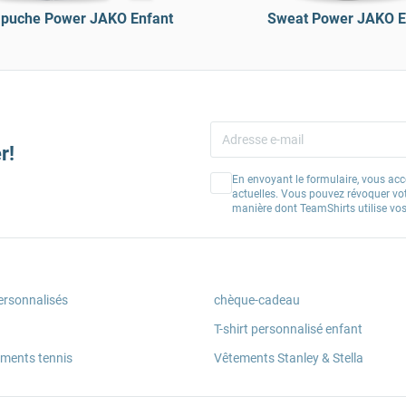
apuche Power JAKO Enfant
Sweat Power JAKO E
r!
En envoyant le formulaire, vous acc
actuelles. Vous pouvez révoquer vo
manière dont TeamShirts utilise v
ersonnalisés
chèque-cadeau
T-shirt personnalisé enfant
ements tennis
Vêtements Stanley & Stella