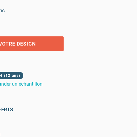
nc
VOTRE DESIGN
4 (12 ans)
der un échantillon
FERTS
n