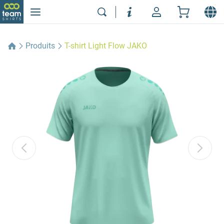
Produits
T-shirt Light Flow JAKO