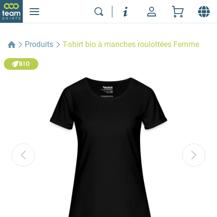
Produits
T-shirt bio à manches roulottées Femme
BIO