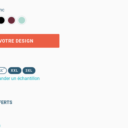
nc
VOTRE DESIGN
XL
XXL
3XL
der un échantillon
FERTS
n