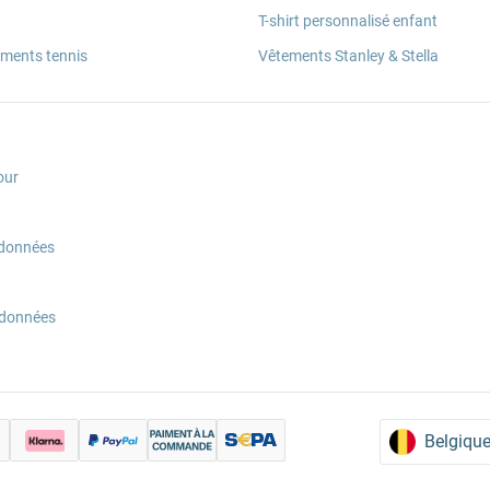
T-shirt personnalisé enfant
ements tennis
Vêtements Stanley & Stella
our
 données
 données
Belgique