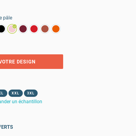
e pâle
VOTRE DESIGN
XL
XXL
3XL
der un échantillon
FERTS