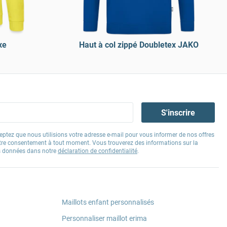
xe
Haut à col zippé Doubletex JAKO
S'inscrire
eptez que nous utilisions votre adresse e-mail pour vous informer de nos offres
tre consentement à tout moment. Vous trouverez des informations sur la
os données dans notre
déclaration de confidentialité
.
Maillots enfant personnalisés
Personnaliser maillot erima