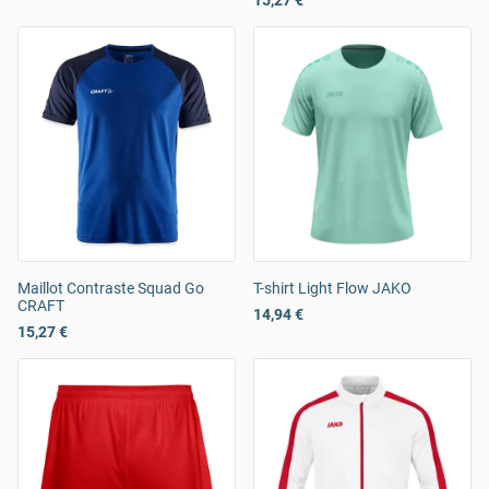
15,27 €
Maillot Contraste Squad Go
T-shirt Light Flow JAKO
CRAFT
14,94 €
15,27 €