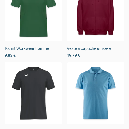
T-shirt Workwear homme
Veste à capuche unisexe
9,83 €
19,79 €