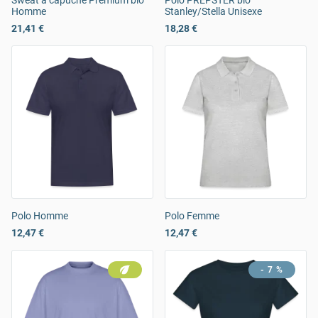
Sweat à capuche Premium bio
Polo PREPSTER bio
Homme
Stanley/Stella Unisexe
21,41 €
18,28 €
Polo Homme
Polo Femme
12,47 €
12,47 €
- 7 %