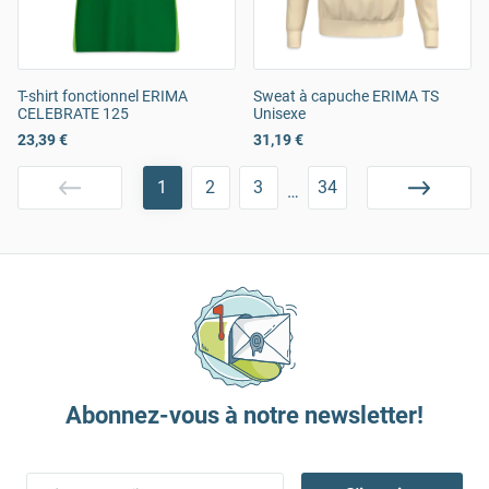
T-shirt fonctionnel ERIMA
Sweat à capuche ERIMA TS
CELEBRATE 125
Unisexe
23,39 €
31,19 €
1
2
3
34
…
Abonnez-vous à notre newsletter!