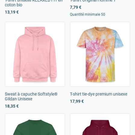
T-shirt unisexe RELAXED FIT en
T-shirt Original Homme T
coton bio
7,79 €
13,19 €
Quantité minimale 50
Sweat à capuche Softstyle®
T-shirt tie-dye premium unisexe
Gildan Unisexe
17,99 €
18,35 €