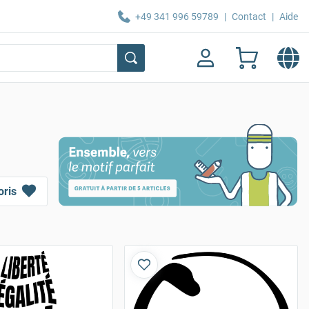
+49 341 996 59789
|
Contact
|
Aide
oris